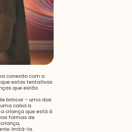
 uma conexão com a
 que estas tentativas
nças que estão
de brincar – uma das
e uma caixa a
a criança que está à
ovas formas de
 criança,
te: imitá-la.